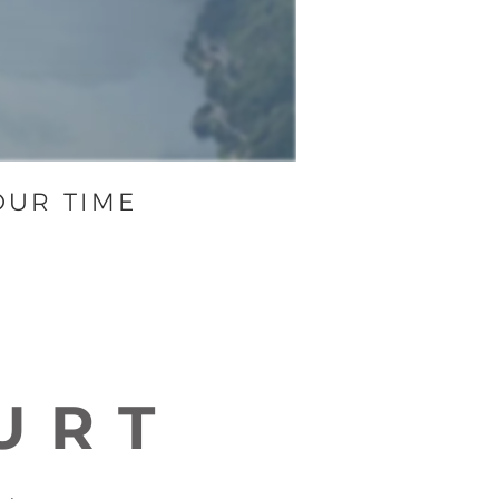
OUR TIME
N
URT