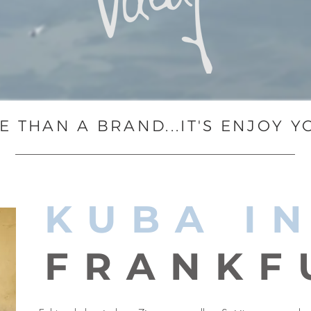
RE THAN A BRAND...IT'S ENJOY Y
KUBA I
FRANKF