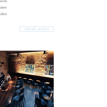
eine
stem
ders
MEHR LESEN