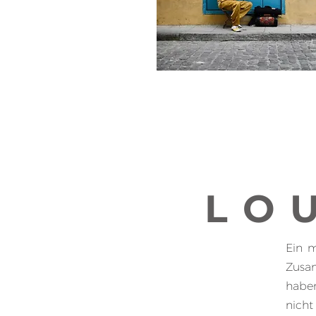
LO
Ein m
Zusa
habe
nicht