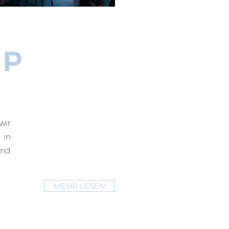
IP
wir
 in
und
MEHR LESEN