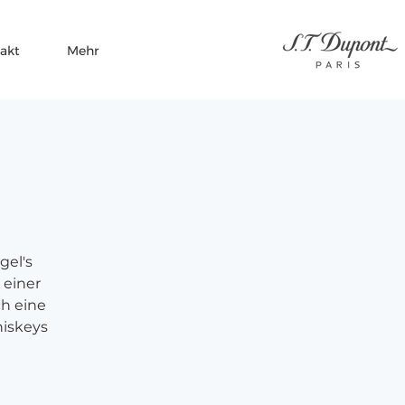
akt
Mehr
gel's
 einer
ch eine
hiskeys