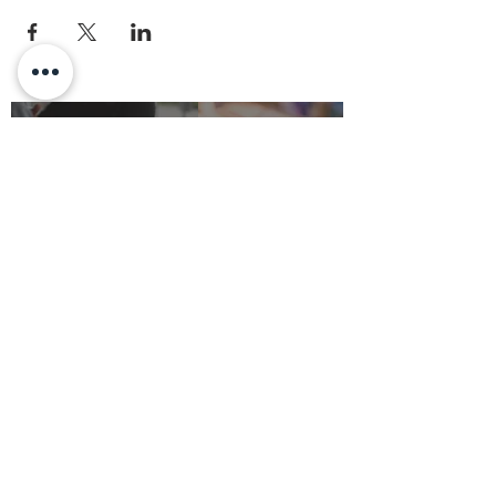
Partner
Galerie
KONTAKT:
+49 69 20977955
INFO@VABAJO.COM
IMPRESSUM
DATENSCHUTZERKLÄRUNG