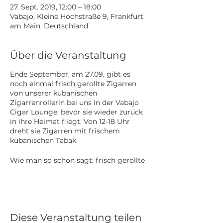
27. Sept. 2019, 12:00 – 18:00
Vabajo, Kleine Hochstraße 9, Frankfurt
am Main, Deutschland
Über die Veranstaltung
Ende September, am 27.09, gibt es
noch einmal frisch gerollte Zigarren
von unserer kubanischen
Zigarrenrollerin bei uns in der Vabajo
Cigar Lounge, bevor sie wieder zurück
in ihre Heimat fliegt. Von 12-18 Uhr
dreht sie Zigarren mit frischem
kubanischen Tabak.
Wie man so schön sagt: frisch gerollte
Zigarren sollen bekanntlich die besten
sein - wenn man das Mundstück in
Honig dippt, sogar noch besser.
Eine Anmeldung ist nicht nötig, kommt
Diese Veranstaltung teilen
einfach vorbei!