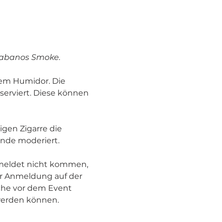
 Habanos Smoke.
em Humidor. Die 
erviert. Diese können 
gen Zigarre die 
unde moderiert.
eldet nicht kommen, 
r Anmeldung auf der 
che vor dem Event 
werden können.