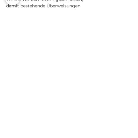
damit bestehende Überweisungen 
noch rechtzeitigt ausgeführt werden 
können.
Facts:
Mehr anzeigen
Diese Veranstaltung teilen
Partner
Galerie