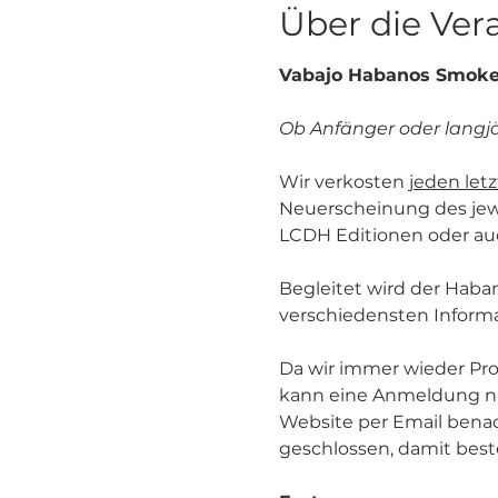
Über die Ver
Vabajo Habanos Smoke
Ob Anfänger oder langj
Wir verkosten 
jeden let
Neuerscheinung des jewe
LCDH Editionen oder auc
Begleitet wird der Haba
verschiedensten Informa
Da wir immer wieder P
kann eine Anmeldung nur
Website per Email benac
geschlossen, damit bes