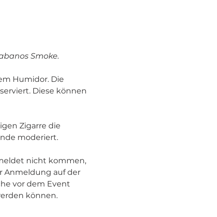
 Habanos Smoke.
em Humidor. Die 
erviert. Diese können 
gen Zigarre die 
unde moderiert.
eldet nicht kommen, 
r Anmeldung auf der 
che vor dem Event 
werden können.