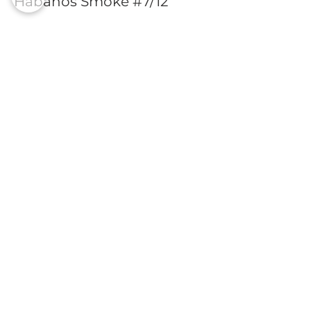
Habanos Smoke #7/12
Mehr Infos
Preis
39,00 €
Diese Veranstaltung teilen
Partner
Galerie