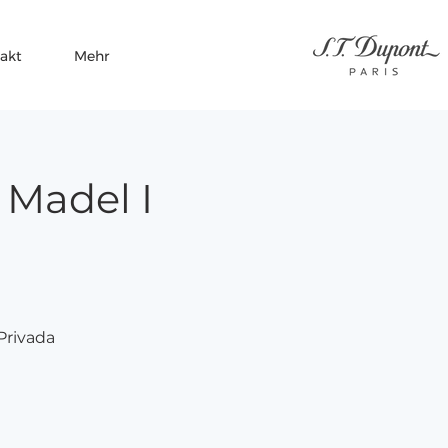
akt
Mehr
 Madel I
Privada