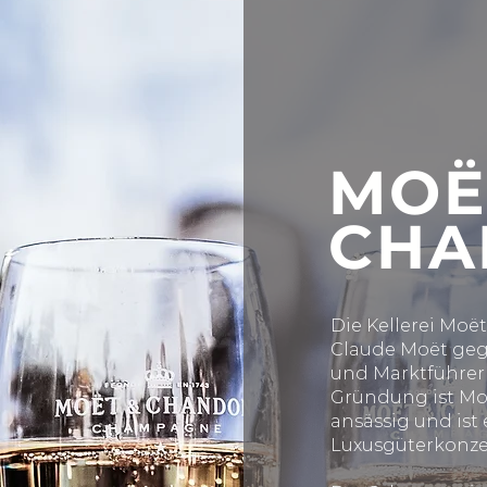
MOË
CHA
Die Kellerei Moë
Claude Moët gegr
und Marktführer 
Gründung ist Moë
ansässig und is
Luxusgüterkonz