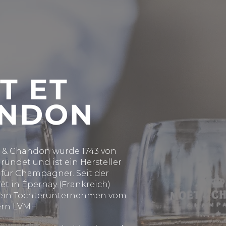
T ET
NDON
t & Chandon wurde 1743 von
ündet und ist ein Hersteller
für Champagner. Seit der
t in Épernay (Frankreich)
t ein Tochterunternehmen vom
ern LVMH.