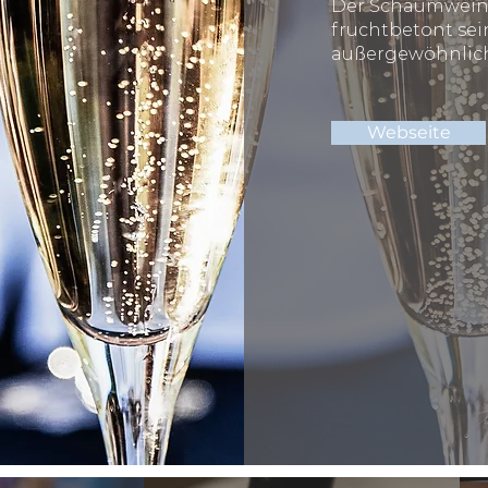
Der Schaumwein 
fruchtbetont sein
außergewöhnlich
Webseite